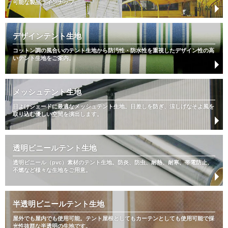
可能な製品ラインナップ。
デザインテント生地
コットン調の風合いのテント生地から防汚性・防水性を重視したデザイン性の高
いテント生地をご案内。
メッシュテント生地
日よけシェードに最適なメッシュテント生地。日差しを防ぎ、涼しげなそよ風を
取り込む優しい空間を演出します。
透明ビニールテント生地
透明ビニール（pvc）素材のテント生地。防炎、防虫、耐熱、耐寒、帯電防止、
不燃など様々な生地をご用意。
半透明ビニールテント生地
屋外でも屋内でも使用可能。テント屋根としてもカーテンとしても使用可能で採
光性抜群な半透明の生地です。