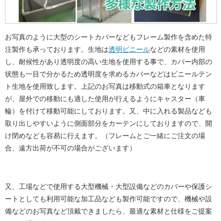
お写真のように大型のシートカバーなどもフレーム製作を含めた特
注製作も承っております。生地は
透明ビニール
などの素材を使用
し、耐候性があり透明度の高い生地を使用する事で、カバー内部の
状態も一目で分かるため透明度を求めるカバーなどはビニールテン
ト生地を使用致します。上記のお写真は移動式の箱車となります
が、屋外での移動にも適した使用が行えるようにキャスター（車
輪）を付けて移動可能にしております。又、中に入れる製品なども
取り出しやすいように側面部分をカーテンにしておりますので、開
け閉めなども容易に行えます。（フレームとご一緒にご注文の場
合、遠方出荷が不可の場合がございます）
又、工場などで使用する大型機械・大型設備などのカバーや保護シ
ートとしても利用可能な加工品なども製作可能ですので、機械や設
備などのお写真など頂戴できましたら、最適な素材と仕様をご提案