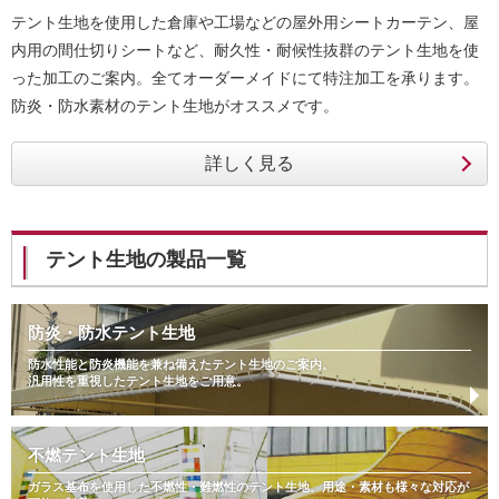
テント生地を使用した倉庫や工場などの屋外用シートカーテン、屋
内用の間仕切りシートなど、耐久性・耐候性抜群のテント生地を使
った加工のご案内。全てオーダーメイドにて特注加工を承ります。
防炎・防水素材のテント生地がオススメです。
テント生地の製品一覧
防炎・防水テント生地
防水性能と防炎機能を兼ね備えたテント生地のご案内。
汎用性を重視したテント生地をご用意。
不燃テント生地
ガラス基布を使用した不燃性・難燃性のテント生地。用途・素材も様々な対応が