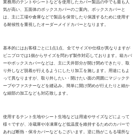
業務用のテントやシートなどを使用したカバー製品の中でも最も人
気が高い、五面体のボックスカバーのご案内。ボックスカバーと
は、主に工場や倉庫などで製品を保管したり保護するために使用す
る耐候性を重視したオーダーメイドカバーとなります。
基本的にはお客様ごとに1点1点、全てサイズや仕様が異なりますが
ビニプロでは1個からサイズを問わず製作対応しております。箱カバ
ーやボックスカバーなどは、主に天井部分が開け閉めできたり、取
り外しなど脱着が行えるようにしたり加工を施します。用途にもよ
って異なりますが、取り外したい・開けたい面の周囲にマジックテ
ープやファスナーなどを縫込み、簡単に開け閉めが行えたりと細か
な細部の加工なども対応致します。
使用するテント生地やシート生地などは用途やサイズなどによって
様々ですが、冷蔵庫や冷凍庫など低温度を維持するためのカバーで
あれば断熱・保冷カバーなどもございます。逆に熱がこもる場所な