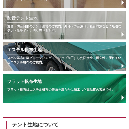
防音テント生地
遮音・防音目的のテント生地のご案内。外部への音漏れ、騒音対策などに最適な
テント生地です。切り売りも対応。
エステル帆布生地
スパン基布に塩ビコーティング（ディップ加工）した防水性・耐久性に優れてい
るエステル帆布のご案内。
フラット帆布生地
フラット帆布はエステル帆布の表面を滑らかに加工した高品質の素材です。
テント生地について