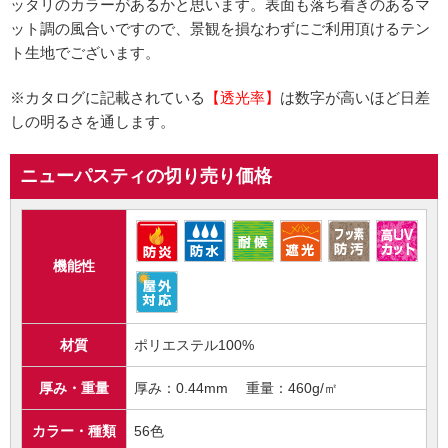
ッタリのカラーがあるかと思います。表面も落ち着きのあるマ
ット調の風合いですので、景観を損なわずにご利用頂けるテン
ト生地でございます。
※カタログに記載されている
【透光率】
は数字が高いほど日差
しの明るさを通します。
ニューパスティの切り売り価格
機能性
材質
ポリエステル100%
厚み・重量
厚み：0.44mm 重量：460g/㎡
カラー・種類
56色