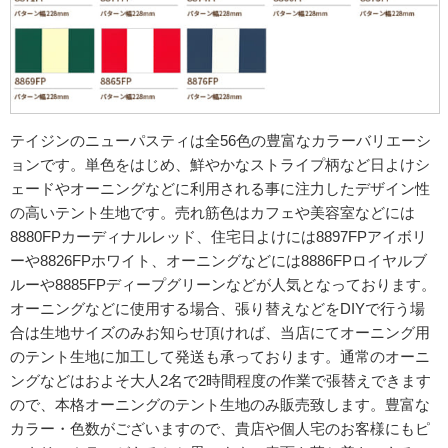
テイジンのニューパスティは全56色の豊富なカラーバリエーシ
ョンです。単色をはじめ、鮮やかなストライプ柄など日よけシ
ェードやオーニングなどに利用される事に注力したデザイン性
の高いテント生地です。売れ筋色はカフェや美容室などには
8880FPカーディナルレッド、住宅日よけには8897FPアイボリ
ーや8826FPホワイト、オーニングなどには8886FPロイヤルブ
ルーや8885FPディープグリーンなどが人気となっております。
オーニングなどに使用する場合、張り替えなどをDIYで行う場
合は生地サイズのみお知らせ頂ければ、当店にてオーニング用
のテント生地に加工して発送も承っております。通常のオーニ
ングなどはおよそ大人2名で2時間程度の作業で張替えできます
ので、本格オーニングのテント生地のみ販売致します。豊富な
カラー・色数がございますので、貴店や個人宅のお客様にもピ