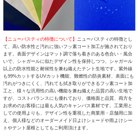
【ニューパスティの特徴について】
ニューパスティの特徴とし
て、高い防水性と汚れに強いフッ素コート加工が施されており
ます。表面デザインはマット調で落ち着きのある色合い・風合
いで、シャガールに似たデザイン性を保持しつつ、シャガール
以上の防水性能と耐候性を兼ね備えたテント生地です。紫外線
も99%カットするUVカット機能、難燃性の防炎素材、表面にも
汚れがつきにくく、汚れても拭き取りができるフッ素コート加
工と、様々な汎用性の高い機能を兼ね備えた品質の高い生地で
すが、コストバランスにも優れており、価格面と品質、両方を
お求めのお客様には最も人気のキャンバス素材です。工業用と
しての使用よりも、デザイン性を重視した商業用・店舗用に加
え、個人様などのオーダーメイド日よけシェードや雨よけシー
トやテント屋根としてもご利用頂けます。