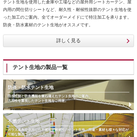
テント生地を使用した倉庫や工場などの屋外用シートカーテン、屋
内用の間仕切りシートなど、耐久性・耐候性抜群のテント生地を使
った加工のご案内。全てオーダーメイドにて特注加工を承ります。
防炎・防水素材のテント生地がオススメです。
テント生地の製品一覧
防炎・防水テント生地
防水性能と防炎機能を兼ね備えたテント生地のご案内。
汎用性を重視したテント生地をご用意。
不燃テント生地
ガラス基布を使用した不燃性・難燃性のテント生地。用途・素材も様々な対応が
可能な製品ラインナップ。