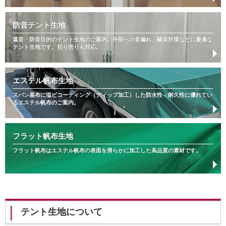
防音テント生地
遮音・防音目的のテント生地のご案内。外部への音漏れ、騒音対策などに最適な
テント生地です。切り売りも対応。
エステル帆布生地
スパン基布に塩ビコーティング（ディップ加工）した防水性・耐久性に優れてい
るエステル帆布のご案内。
フラット帆布生地
フラット帆布はエステル帆布の表面を滑らかに加工した高品質の素材です。
テント生地について