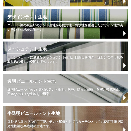
デザインテント生地
コットン調の風合いのテント生地から防汚性・防水性を重視したデザイン性の高
いテント生地をご案内。
メッシュテント生地
日よけシェードに最適なメッシュテント生地。日差しを防ぎ、涼しげなそよ風を
取り込む優しい空間を演出します。
透明ビニールテント生地
透明ビニール（pvc）素材のテント生地。防炎、防虫、耐熱、耐寒、帯電防止、
不燃など様々な生地をご用意。
半透明ビニールテント生地
屋外でも屋内でも使用可能。テント屋根としてもカーテンとしても使用可能で採
光性抜群な半透明の生地です。