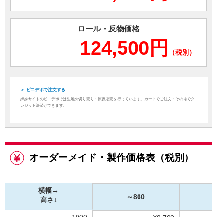
ロール・反物価格
124,500円
（税別）
＞ ビニデポで注文する
姉妹サイトのビニデポでは生地の切り売り・原反販売を行っています。カートでご注文・その場でク
レジット決済ができます。
オーダーメイド・製作価格表（税別）
横幅→
～860
～
高さ↓