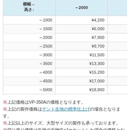
横幅→
～2000
～
高さ↓
～1000
¥4,200
～1500
¥6,000
～2000
¥7,900
～2500
¥9,700
～3000
¥11,500
～3500
¥13,300
～4000
¥15,200
～4500
¥17,000
～5000
¥18,800
※
上記価格はVP-350Aの価格となります。
※
上記の製作価格は
テント生地の標準仕上げ
の場合となりま
す。
※
上記以上のサイズ、大型サイズの製作も承っております。
※
切り売り価格は生地の反物巾×1mカットした場合の価格とな