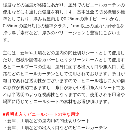
強度などの強度が格段にあがり、屋外でのビニールカーテンの
使用などにも適した強度を有します。基本は全て防炎機能を標
準としており、厚みも屋内用で0.25mmの薄手ビニールから、
0.55mmの屋外対応の標準クラス、1mm以上の強力な耐候性を
持つ厚手素材など、厚みのバリエーションも豊富にございま
す。
主には、倉庫や工場などの屋内の間仕切りシートとして使用し
たり、機械や設備をカバーしたりクリーンルームとして使用す
るビニールブースの生地、屋外に面する出入り口や搬入口、通
路などのビニールカーテンとして使用されております。糸目が
粗目であれば透明性がございますので、ビニール越しに人や物
の存在が視認できますし、糸目が細かい透明糸入りシートであ
れば半透明のような視認性となりますので、使用される用途や
場面に応じてビニールシートの素材をお選び頂けます。
■透明糸入りビニールシートの主な用途
・倉庫、工場などの屋内用の間仕切りシート
・倉庫、工場などの出入り口などのビニールカーテン