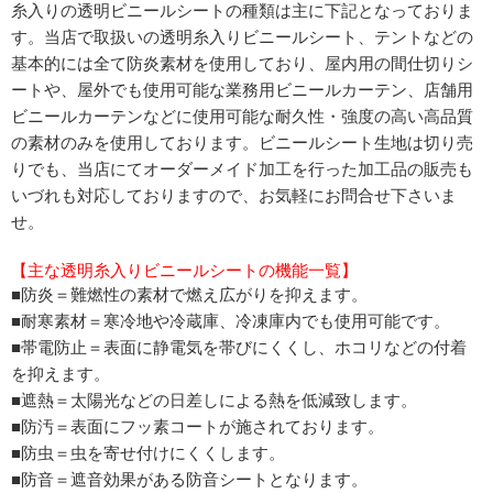
糸入りの透明ビニールシートの種類は主に下記となっておりま
す。当店で取扱いの透明糸入りビニールシート、テントなどの
基本的には全て防炎素材を使用しており、屋内用の間仕切りシ
ートや、屋外でも使用可能な業務用ビニールカーテン、店舗用
ビニールカーテンなどに使用可能な耐久性・強度の高い高品質
の素材のみを使用しております。ビニールシート生地は切り売
りでも、当店にてオーダーメイド加工を行った加工品の販売も
いづれも対応しておりますので、お気軽にお問合せ下さいま
せ。
【主な透明糸入りビニールシートの機能一覧】
■防炎＝難燃性の素材で燃え広がりを抑えます。
■耐寒素材＝寒冷地や冷蔵庫、冷凍庫内でも使用可能です。
■帯電防止＝表面に静電気を帯びにくくし、ホコリなどの付着
を抑えます。
■遮熱＝太陽光などの日差しによる熱を低減致します。
■防汚＝表面にフッ素コートが施されております。
■防虫＝虫を寄せ付けにくくします。
■防音＝遮音効果がある防音シートとなります。