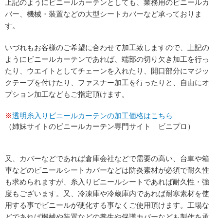
上記のようにビニールカーテンとしても、業務用のビニールカ
バー、機械・装置などの大型シートカバーなど承っておりま
す。
いづれもお客様のご希望に合わせて加工致しますので、上記の
ようにビニールカーテンであれば、端部の切り欠き加工を行っ
たり、ウエイトとしてチェーンを入れたり、開口部分にマジッ
クテープを付けたり、ファスナー加工を行ったりと、自由にオ
プション加工などもご指定頂けます。
※
透明糸入りビニールカーテンの加工価格はこちら
（姉妹サイトのビニールカーテン専門サイト ビニプロ）
又、カバーなどであれば倉庫会社などで需要の高い、台車や箱
車などのビニールシートカバーなどは防炎素材が必須で耐久性
も求められますが、糸入りビニールシートであれば耐久性・強
度もございます。又、冷凍庫や冷蔵庫内であれば耐寒素材を使
用する事でビニールが硬化する事なくご使用頂けます。工場な
どであれば機械や装置などの養生や保護カバーなども製作を承