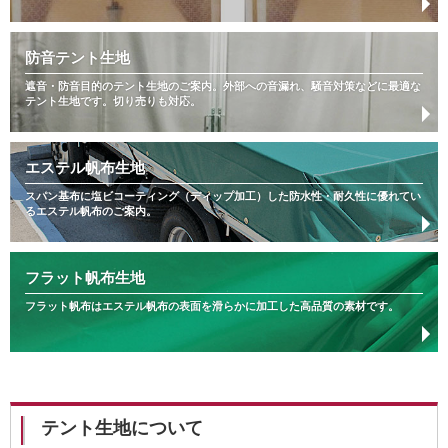
防音テント生地
遮音・防音目的のテント生地のご案内。外部への音漏れ、騒音対策などに最適な
テント生地です。切り売りも対応。
エステル帆布生地
スパン基布に塩ビコーティング（ディップ加工）した防水性・耐久性に優れてい
るエステル帆布のご案内。
フラット帆布生地
フラット帆布はエステル帆布の表面を滑らかに加工した高品質の素材です。
テント生地について