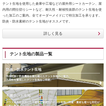
テント生地を使用した倉庫や工場などの屋外用シートカーテン、屋
内用の間仕切りシートなど、耐久性・耐候性抜群のテント生地を使
った加工のご案内。全てオーダーメイドにて特注加工を承ります。
防炎・防水素材のテント生地がオススメです。
テント生地の製品一覧
防炎・防水テント生地
防水性能と防炎機能を兼ね備えたテント生地のご案内。
汎用性を重視したテント生地をご用意。
不燃テント生地
ガラス基布を使用した不燃性・難燃性のテント生地。用途・素材も様々な対応が
可能な製品ラインナップ。