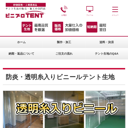
お電話
フォーム
メニュー
ホーム
製作・加工
送料・決済
納期・返品について
ご注文の流れ
テント生地のQ&A
防炎・透明糸入りビニールテント生地