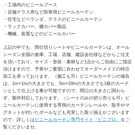
・工場内のビニールブース
・店舗テラス席など防寒用ビニールカーテン
・住宅などベランダ、テラスのビニールカーテン
・ラックカバー、棚カバー製品
・機械、装置などのビニールカバー
上記の中でも、間仕切りシートやビニールカーテンは、オール
シーズン全国の倉庫、工場、店舗、建設会社様などからご注文
を頂いており、サイズ・形状・素材など1点からご自由にご指定
頂けますので、予算やご要望に合わせてオーダーメイドの特注
加工を承っております。（施工も可）ビニールカーテンの場合
は、1m×1mの大きさでも、5m×20mの大きさでも1枚のカーテ
ンとして仕上げる事が可能ですので、間口の大きさに関わら
ず、製作対応しております。（シートのみの切り売りも可）ビ
ニールカーテンに使用する専用のカーテンレールや、取手やマ
グネットが付いたポールなども充実した取り揃えがございます
ので、詳しくは
ビニールカーテン専門サイト「ビニプロ」
をご
覧くださいませ。