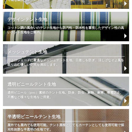
デザインテント生地
コットン調の風合いのテント生地から防汚性・防水性を重視したデザイン性の高
いテント生地をご案内。
メッシュテント生地
日よけシェードに最適なメッシュテント生地。日差しを防ぎ、涼しげなそよ風を
取り込む優しい空間を演出します。
透明ビニールテント生地
透明ビニール（pvc）素材のテント生地。防炎、防虫、耐熱、耐寒、帯電防止、
不燃など様々な生地をご用意。
半透明ビニールテント生地
屋外でも屋内でも使用可能。テント屋根としてもカーテンとしても使用可能で採
光性抜群な半透明の生地です。