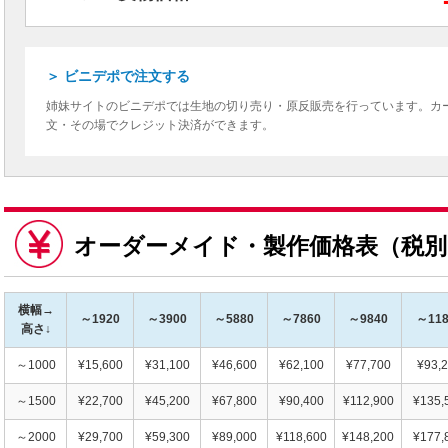
＞ ビニデポで注文する
姉妹サイトのビニデポでは生地の切り売り・原反販売を行っています。カ
文・その場でクレジット決済ができます。
オーダーメイド・製作価格表（税別
横幅→
～1920
～3900
～5880
～7860
～9840
～118
高さ↓
～1000
¥15,600
¥31,100
¥46,600
¥62,100
¥77,700
¥93,
～1500
¥22,700
¥45,200
¥67,800
¥90,400
¥112,900
¥135,
～2000
¥29,700
¥59,300
¥89,000
¥118,600
¥148,200
¥177,