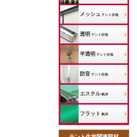
メッシュ
テント生地
透明
テント生地
半透明
テント生地
防音
テント生地
エステル
帆布
フラット
帆布
テント生地関連部材