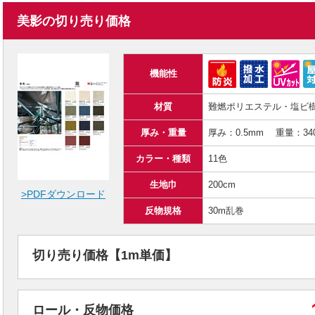
美影の切り売り価格
機能性
材質
難燃ポリエステル・塩ビ
厚み・重量
厚み：0.5mm 重量：340
カラー・種類
11色
生地巾
200cm
>PDFダウンロード
反物規格
30m乱巻
切り売り価格【1m単価】
ロール・反物価格