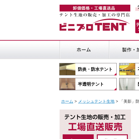
防炎・防水テント
半透明テント
ホーム
>
メッシュテント生地
> 「美影」